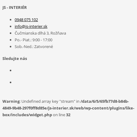
JS - INTERIÉR
0948 075 102
info@js-interier.sk
Čučmianska dlhá 3, Rožňava
Po.- Piat.: 9:00 - 17:00
Sob.-Ned.: Zatvorené
Sledujte nás
Warning
: Undefined array key "stream" in
/data/6/5/65fb77d8-b84b-
4849-9b48-297f0ff8d85e/js-interier.sk/web/wp-content/plugins/like-
box/includes/widget.php
on line
32