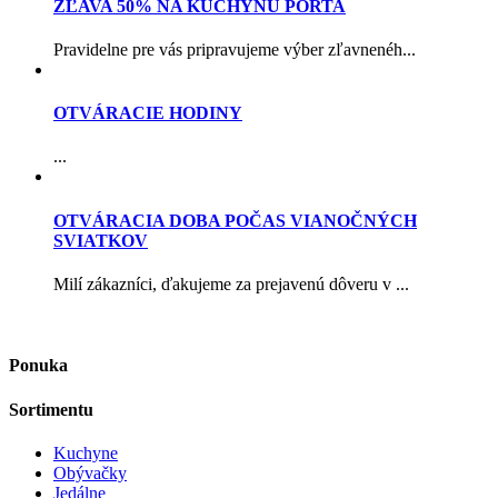
ZĽAVA 50% NA KUCHYŇU PORTA
Pravidelne pre vás pripravujeme výber zľavnenéh...
OTVÁRACIE HODINY
...
OTVÁRACIA DOBA POČAS VIANOČNÝCH
SVIATKOV
Milí zákazníci, ďakujeme za prejavenú dôveru v ...
Ponuka
Sortimentu
Kuchyne
Obývačky
Jedálne