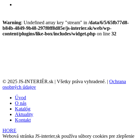
Warning
: Undefined array key "stream" in
/data/6/5/65fb77d8-
b84b-4849-9b48-297f0ff8d85e/js-interier.sk/web/wp-
content/plugins/like-box/includes/widget.php
on line
32
© 2025 JS-INTERIÉR.sk | Všetky práva vyhradené. |
Ochrana
osobných údajov
Úvod
O nás
Katalóg
Aktuality
Kontakt
HORE
Webová stránka JS-interier.sk používa súbory cookies pre zlepšenie