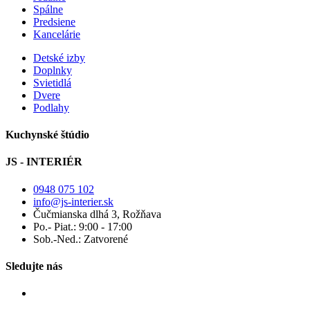
Spálne
Predsiene
Kancelárie
Detské izby
Doplnky
Svietidlá
Dvere
Podlahy
Kuchynské štúdio
JS - INTERIÉR
0948 075 102
info@js-interier.sk
Čučmianska dlhá 3, Rožňava
Po.- Piat.: 9:00 - 17:00
Sob.-Ned.: Zatvorené
Sledujte nás