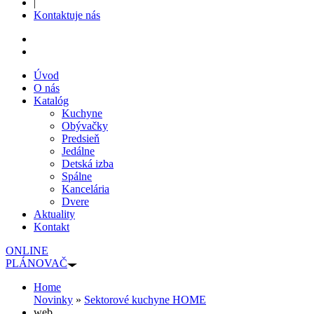
|
Kontaktuje nás
Úvod
O nás
Katalóg
Kuchyne
Obývačky
Predsieň
Jedálne
Detská izba
Spálne
Kancelária
Dvere
Aktuality
Kontakt
ONLINE
PLÁNOVAČ
Home
Novinky
»
Sektorové kuchyne HOME
web