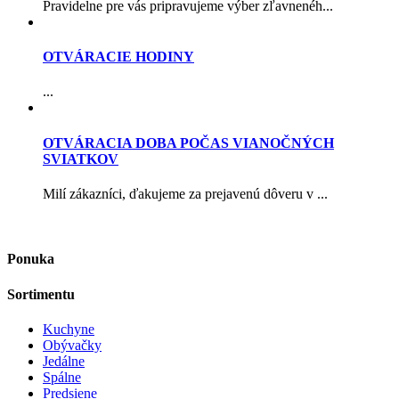
Pravidelne pre vás pripravujeme výber zľavnenéh...
OTVÁRACIE HODINY
...
OTVÁRACIA DOBA POČAS VIANOČNÝCH
SVIATKOV
Milí zákazníci, ďakujeme za prejavenú dôveru v ...
Ponuka
Sortimentu
Kuchyne
Obývačky
Jedálne
Spálne
Predsiene