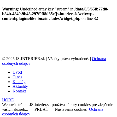
Warning
: Undefined array key "stream" in
/data/6/5/65fb77d8-
b84b-4849-9b48-297f0ff8d85e/js-interier.sk/web/wp-
content/plugins/like-box/includes/widget.php
on line
32
© 2025 JS-INTERIÉR.sk | Všetky práva vyhradené. |
Ochrana
osobných údajov
Úvod
O nás
Katalóg
Aktuality
Kontakt
HORE
Webová stránka JS-interier.sk používa súbory cookies pre zlepšenie
vašich služieb...
PRIJAŤ
Nastavenia cookies
Ochrana
osobných údajov