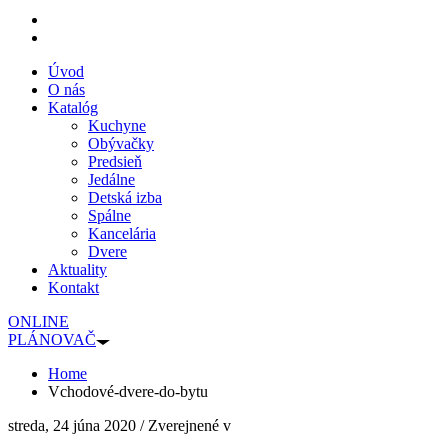
Úvod
O nás
Katalóg
Kuchyne
Obývačky
Predsieň
Jedálne
Detská izba
Spálne
Kancelária
Dvere
Aktuality
Kontakt
ONLINE
PLÁNOVAČ
Home
Vchodové-dvere-do-bytu
streda, 24 júna 2020
/
Zverejnené v