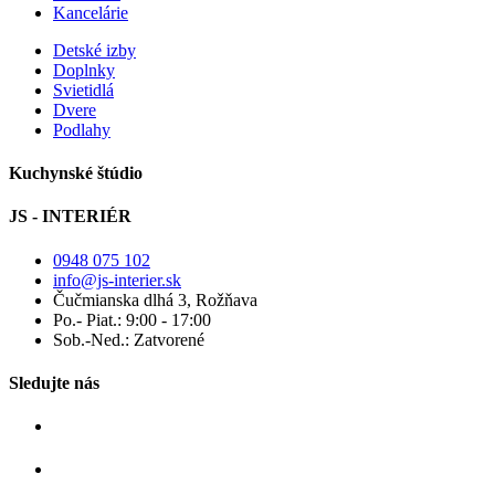
Kancelárie
Detské izby
Doplnky
Svietidlá
Dvere
Podlahy
Kuchynské štúdio
JS - INTERIÉR
0948 075 102
info@js-interier.sk
Čučmianska dlhá 3, Rožňava
Po.- Piat.: 9:00 - 17:00
Sob.-Ned.: Zatvorené
Sledujte nás