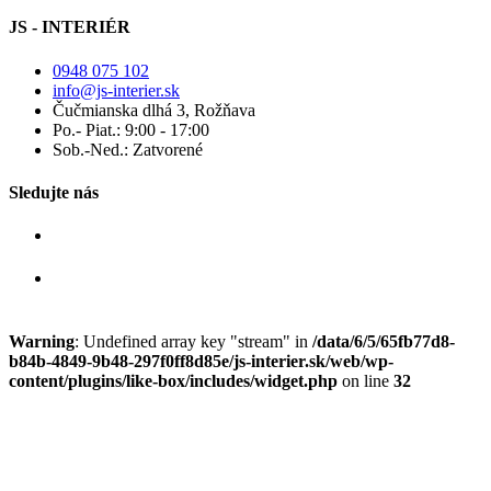
JS - INTERIÉR
0948 075 102
info@js-interier.sk
Čučmianska dlhá 3, Rožňava
Po.- Piat.: 9:00 - 17:00
Sob.-Ned.: Zatvorené
Sledujte nás
Warning
: Undefined array key "stream" in
/data/6/5/65fb77d8-
b84b-4849-9b48-297f0ff8d85e/js-interier.sk/web/wp-
content/plugins/like-box/includes/widget.php
on line
32