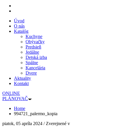
Úvod
O nás
Katalóg
Kuchyne
Obývačky
Predsieň
Jedálne
Detská izba
Spálne
Kancelária
Dvere
Aktuality
Kontakt
ONLINE
PLÁNOVAČ
Home
994721_palermo_kopia
piatok, 05 apríla 2024
/
Zverejnené v