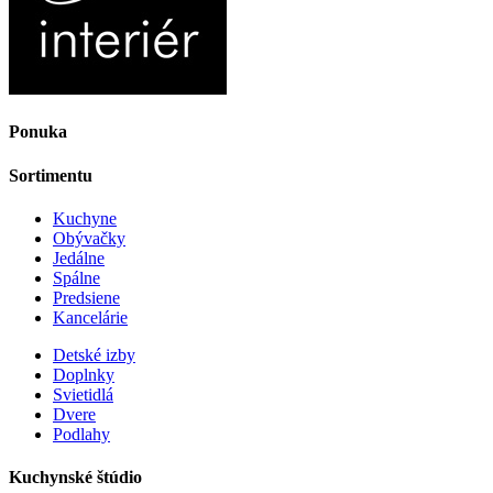
Ponuka
Sortimentu
Kuchyne
Obývačky
Jedálne
Spálne
Predsiene
Kancelárie
Detské izby
Doplnky
Svietidlá
Dvere
Podlahy
Kuchynské štúdio