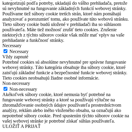
kategorizujú podľa potreby, ukladajú do vášho prehliadača, pretože
sú nevyhnutné na fungovanie základných funkcií webovej stránky.
Používame tiež súbory cookie tretích strán, ktoré nám pomáhajú
analyzovať a porozumieť tomu, ako používate túto webovú stránku.
Tieto súbory cookie budú uložené v prehliadači iba so súhlasom
používateľa. Máte tiež možnosť zrušiť tieto cookies. Zrušenie
niektorých z týchto súborov cookie však môže mať vplyv na vaše
prehliadanie a funkčnosť stránky.
Necessary
Necessary
Vždy zapnuté
Potrebné cookies sú absolútne nevyhnutné pre správne fungovanie
webovej stránky. Táto kategória obsahuje iba súbory cookie, ktoré
zaisťujú základné funkcie a bezpečnostné funkcie webovej stránky.
Tieto cookies neobsahujú žiadne osobné informácie.
Non-necessary
Non-necessary
Akékoľvek súbory cookie, ktoré nemusia byť potrebné na
fungovanie webovej stránky a ktoré sa používajú výlučne na
zhromažďovanie osobných údajov používateľa prostredníctvom
analýzy, reklám alebo iného vloženého obsahu, sa označujú ako
nepotrebné súbory cookie. Pred spustením týchto súborov cookie na
vašej webovej stránke je potrebné získať súhlas používateľa.
ULOŽIŤ A PRIJAŤ