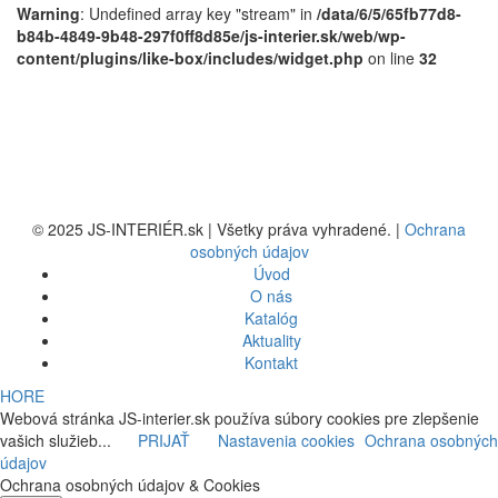
Warning
: Undefined array key "stream" in
/data/6/5/65fb77d8-
b84b-4849-9b48-297f0ff8d85e/js-interier.sk/web/wp-
content/plugins/like-box/includes/widget.php
on line
32
© 2025 JS-INTERIÉR.sk | Všetky práva vyhradené. |
Ochrana
osobných údajov
Úvod
O nás
Katalóg
Aktuality
Kontakt
HORE
Webová stránka JS-interier.sk používa súbory cookies pre zlepšenie
vašich služieb...
PRIJAŤ
Nastavenia cookies
Ochrana osobných
údajov
Ochrana osobných údajov & Cookies