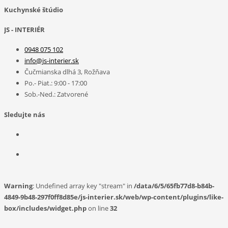
Kuchynské štúdio
JS - INTERIÉR
0948 075 102
info@js-interier.sk
Čučmianska dlhá 3, Rožňava
Po.- Piat.: 9:00 - 17:00
Sob.-Ned.: Zatvorené
Sledujte nás
Warning
: Undefined array key "stream" in
/data/6/5/65fb77d8-b84b-
4849-9b48-297f0ff8d85e/js-interier.sk/web/wp-content/plugins/like-
box/includes/widget.php
on line
32