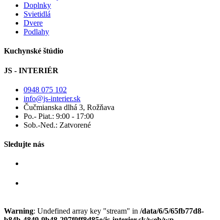
Doplnky
Svietidlá
Dvere
Podlahy
Kuchynské štúdio
JS - INTERIÉR
0948 075 102
info@js-interier.sk
Čučmianska dlhá 3, Rožňava
Po.- Piat.: 9:00 - 17:00
Sob.-Ned.: Zatvorené
Sledujte nás
Warning
: Undefined array key "stream" in
/data/6/5/65fb77d8-
b84b-4849-9b48-297f0ff8d85e/js-interier.sk/web/wp-