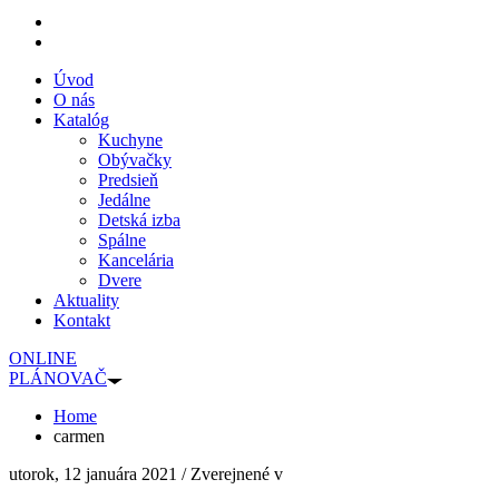
Úvod
O nás
Katalóg
Kuchyne
Obývačky
Predsieň
Jedálne
Detská izba
Spálne
Kancelária
Dvere
Aktuality
Kontakt
ONLINE
PLÁNOVAČ
Home
carmen
utorok, 12 januára 2021
/
Zverejnené v