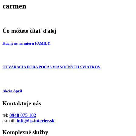
carmen
Čo môžete čítať ďalej
Kuchyne na mieru FAMILY
OTVÁRACIA DOBA POČAS VIANOČNÝCH SVIATKOV
Akcia Apríl
Kontaktuje nás
tel:
0948 075 102
e-mail:
info@js-interier.sk
Komplexné služby