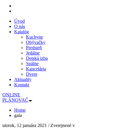
Úvod
O nás
Katalóg
Kuchyne
Obývačky
Predsieň
Jedálne
Detská izba
Spálne
Kancelária
Dvere
Aktuality
Kontakt
ONLINE
PLÁNOVAČ
Home
gala
utorok, 12 januára 2021
/
Zverejnené v