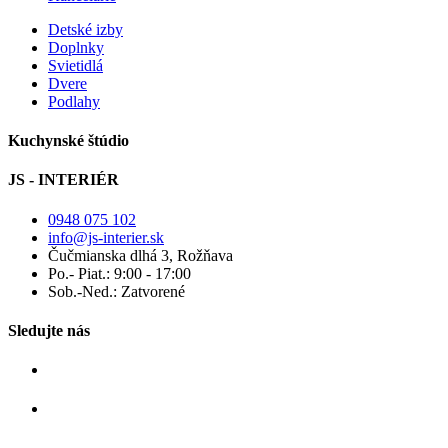
Detské izby
Doplnky
Svietidlá
Dvere
Podlahy
Kuchynské štúdio
JS - INTERIÉR
0948 075 102
info@js-interier.sk
Čučmianska dlhá 3, Rožňava
Po.- Piat.: 9:00 - 17:00
Sob.-Ned.: Zatvorené
Sledujte nás