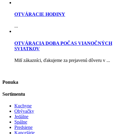
OTVÁRACIE HODINY
...
OTVÁRACIA DOBA POČAS VIANOČNÝCH
SVIATKOV
Milí zákazníci, ďakujeme za prejavenú dôveru v ...
Ponuka
Sortimentu
Kuchyne
Obývačky
Jedálne
Spálne
Predsiene
Kancelárie