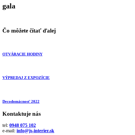
gala
Čo môžete čítať ďalej
OTVÁRACIE HODINY
VÝPREDAJ Z EXPOZÍCIE
Decodomácnosť 2022
Kontaktuje nás
tel:
0948 075 102
e-mail:
info@js-interier.sk