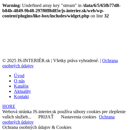
Warning
: Undefined array key "stream" in
/data/6/5/65fb77d8-
b84b-4849-9b48-297f0ff8d85e/js-interier.sk/web/wp-
content/plugins/like-box/includes/widget.php
on line
32
© 2025 JS-INTERIÉR.sk | Všetky práva vyhradené. |
Ochrana
osobných údajov
Úvod
O nás
Katalóg
Aktuality
Kontakt
HORE
Webová stránka JS-interier.sk používa súbory cookies pre zlepšenie
vašich služieb...
PRIJAŤ
Nastavenia cookies
Ochrana
osobných údajov
Ochrana osobných údajov & Cookies