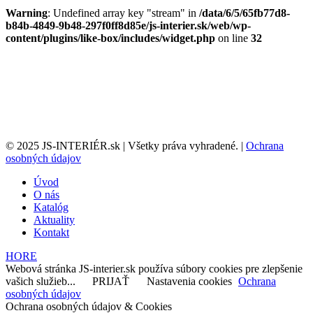
Warning
: Undefined array key "stream" in
/data/6/5/65fb77d8-
b84b-4849-9b48-297f0ff8d85e/js-interier.sk/web/wp-
content/plugins/like-box/includes/widget.php
on line
32
© 2025 JS-INTERIÉR.sk | Všetky práva vyhradené. |
Ochrana
osobných údajov
Úvod
O nás
Katalóg
Aktuality
Kontakt
HORE
Webová stránka JS-interier.sk používa súbory cookies pre zlepšenie
vašich služieb...
PRIJAŤ
Nastavenia cookies
Ochrana
osobných údajov
Ochrana osobných údajov & Cookies