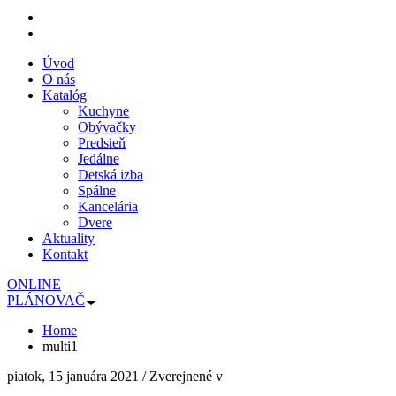
Úvod
O nás
Katalóg
Kuchyne
Obývačky
Predsieň
Jedálne
Detská izba
Spálne
Kancelária
Dvere
Aktuality
Kontakt
ONLINE
PLÁNOVAČ
Home
multi1
piatok, 15 januára 2021
/
Zverejnené v