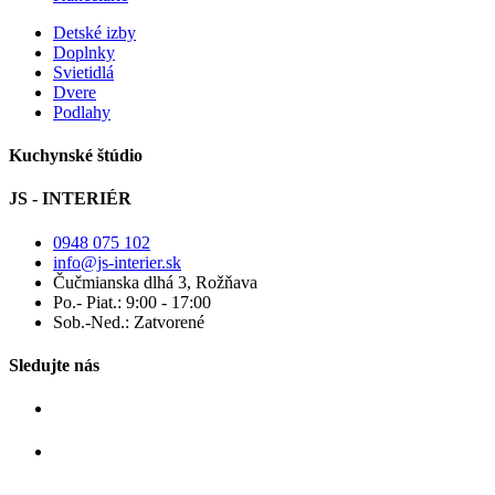
Detské izby
Doplnky
Svietidlá
Dvere
Podlahy
Kuchynské štúdio
JS - INTERIÉR
0948 075 102
info@js-interier.sk
Čučmianska dlhá 3, Rožňava
Po.- Piat.: 9:00 - 17:00
Sob.-Ned.: Zatvorené
Sledujte nás