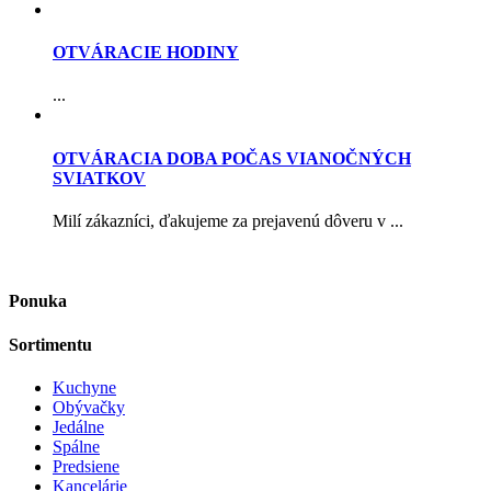
OTVÁRACIE HODINY
...
OTVÁRACIA DOBA POČAS VIANOČNÝCH
SVIATKOV
Milí zákazníci, ďakujeme za prejavenú dôveru v ...
Ponuka
Sortimentu
Kuchyne
Obývačky
Jedálne
Spálne
Predsiene
Kancelárie