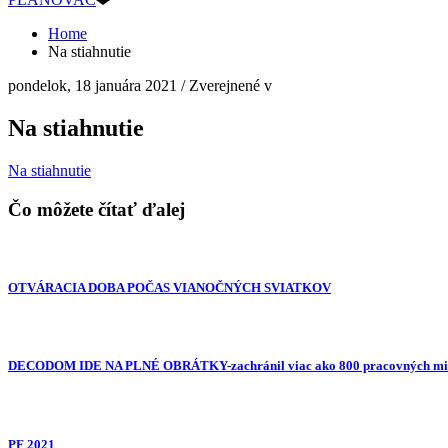
Home
Na stiahnutie
pondelok, 18 januára 2021
/
Zverejnené v
Na stiahnutie
Na stiahnutie
Čo môžete čítať ďalej
OTVÁRACIA DOBA POČAS VIANOČNÝCH SVIATKOV
DECODOM IDE NA PLNÉ OBRÁTKY-zachránil viac ako 800 pracovných mie
PF 2021