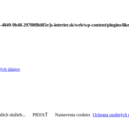
-4849-9b48-297f0ff8d85e/js-interier.sk/web/wp-content/plugins/lik
ých údajov
šich služieb...
PRIJAŤ
Nastavenia cookies
Ochrana osobných 