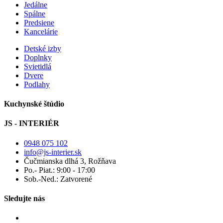
Jedálne
Spálne
Predsiene
Kancelárie
Detské izby
Doplnky
Svietidlá
Dvere
Podlahy
Kuchynské štúdio
JS - INTERIÉR
0948 075 102
info@js-interier.sk
Čučmianska dlhá 3, Rožňava
Po.- Piat.: 9:00 - 17:00
Sob.-Ned.: Zatvorené
Sledujte nás