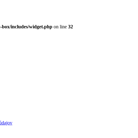
e-box/includes/widget.php
on line
32
údajov