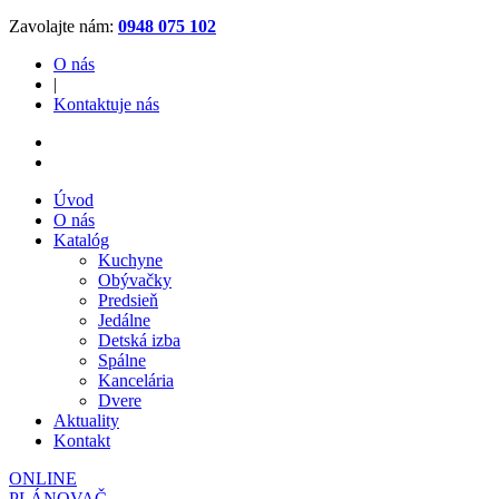
Zavolajte nám:
0948 075 102
O nás
|
Kontaktuje nás
Úvod
O nás
Katalóg
Kuchyne
Obývačky
Predsieň
Jedálne
Detská izba
Spálne
Kancelária
Dvere
Aktuality
Kontakt
ONLINE
PLÁNOVAČ