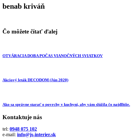
benab kriváň
Čo môžete čítať ďalej
OTVÁRACIA DOBA POČAS VIANOČNÝCH SVIATKOV
Akciový leták DECODOM (Jún 2020)
Ako sa správne starať o povrchy v kuchyni, aby vám slúžila čo najdlhšie.
Kontaktuje nás
tel:
0948 075 102
e-mail:
info@js-interier.sk