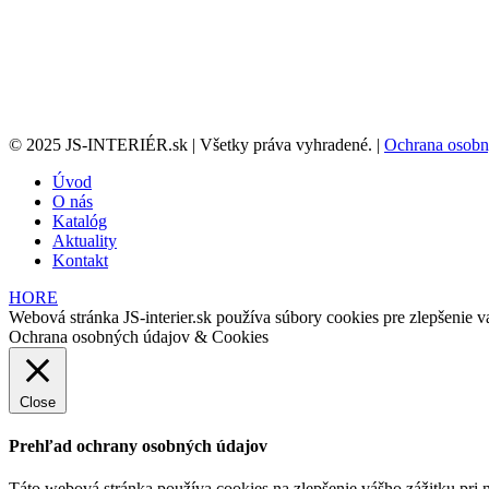
© 2025 JS-INTERIÉR.sk | Všetky práva vyhradené. |
Ochrana osobn
Úvod
O nás
Katalóg
Aktuality
Kontakt
HORE
Webová stránka JS-interier.sk používa súbory cookies pre zlepšenie va
Ochrana osobných údajov & Cookies
Close
Prehľad ochrany osobných údajov
Táto webová stránka používa cookies na zlepšenie vášho zážitku pri n