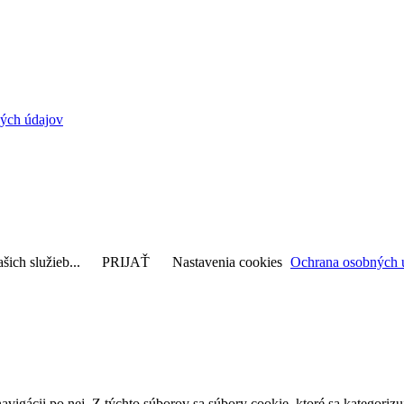
ých údajov
šich služieb...
PRIJAŤ
Nastavenia cookies
Ochrana osobných 
avigácii po nej. Z týchto súborov sa súbory cookie, ktoré sa kategorizu