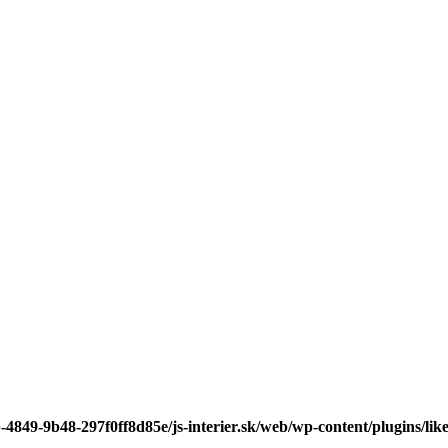
-4849-9b48-297f0ff8d85e/js-interier.sk/web/wp-content/plugins/lik