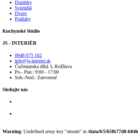
Doplnky
Svietidlá
Dvere
Podlahy
Kuchynské štúdio
JS - INTERIÉR
0948 075 102
info@js-interier.sk
Čučmianska dlhá 3, Rožňava
Po.- Piat.: 9:00 - 17:00
Sob.-Ned.: Zatvorené
Sledujte nás
Warning
: Undefined array key "stream" in
/data/6/5/65fb77d8-b84b