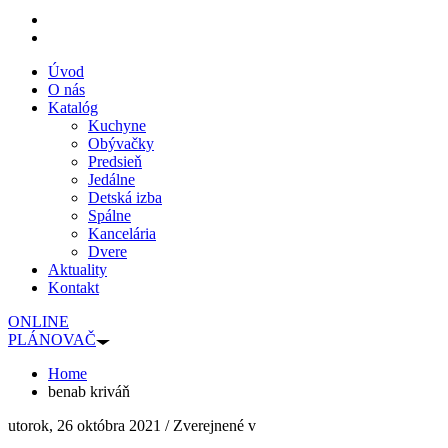
Úvod
O nás
Katalóg
Kuchyne
Obývačky
Predsieň
Jedálne
Detská izba
Spálne
Kancelária
Dvere
Aktuality
Kontakt
ONLINE
PLÁNOVAČ
Home
benab kriváň
utorok, 26 októbra 2021
/
Zverejnené v