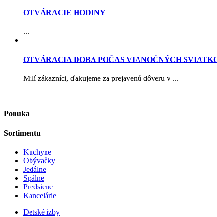
OTVÁRACIE HODINY
...
OTVÁRACIA DOBA POČAS VIANOČNÝCH SVIATK
Milí zákazníci, ďakujeme za prejavenú dôveru v ...
Ponuka
Sortimentu
Kuchyne
Obývačky
Jedálne
Spálne
Predsiene
Kancelárie
Detské izby