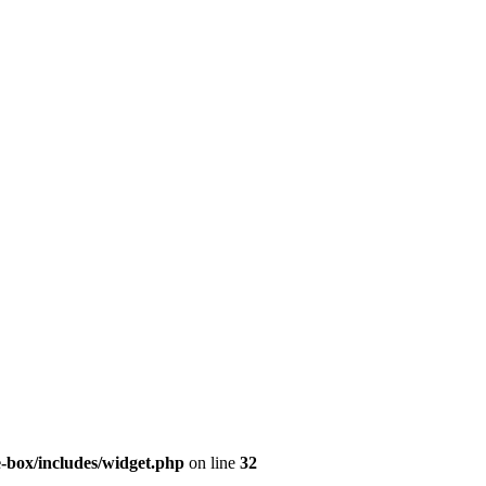
e-box/includes/widget.php
on line
32