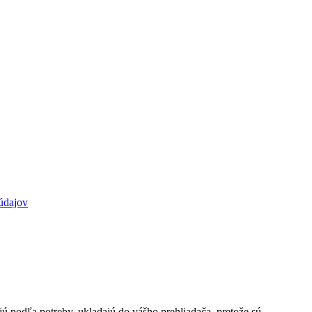
údajov
jú podľa potreby, ukladajú do vášho prehliadača, pretože sú