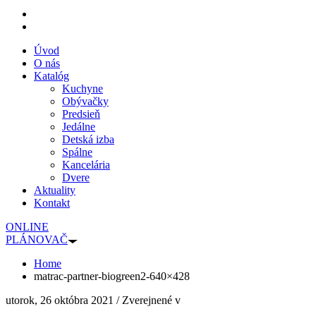
Úvod
O nás
Katalóg
Kuchyne
Obývačky
Predsieň
Jedálne
Detská izba
Spálne
Kancelária
Dvere
Aktuality
Kontakt
ONLINE
PLÁNOVAČ
Home
matrac-partner-biogreen2-640×428
utorok, 26 októbra 2021
/
Zverejnené v