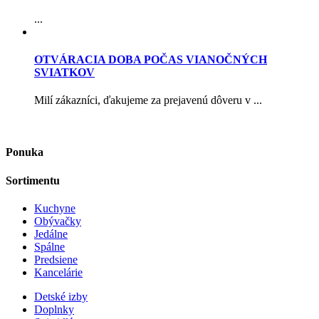
...
OTVÁRACIA DOBA POČAS VIANOČNÝCH
SVIATKOV
Milí zákazníci, ďakujeme za prejavenú dôveru v ...
Ponuka
Sortimentu
Kuchyne
Obývačky
Jedálne
Spálne
Predsiene
Kancelárie
Detské izby
Doplnky