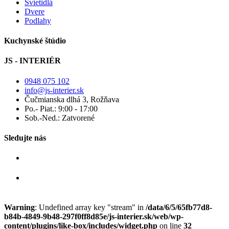
Svietidlá
Dvere
Podlahy
Kuchynské štúdio
JS - INTERIÉR
0948 075 102
info@js-interier.sk
Čučmianska dlhá 3, Rožňava
Po.- Piat.: 9:00 - 17:00
Sob.-Ned.: Zatvorené
Sledujte nás
Warning
: Undefined array key "stream" in
/data/6/5/65fb77d8-
b84b-4849-9b48-297f0ff8d85e/js-interier.sk/web/wp-
content/plugins/like-box/includes/widget.php
on line
32