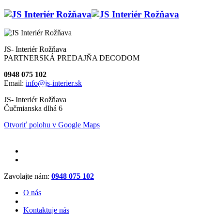
JS- Interiér Rožňava
PARTNERSKÁ PREDAJŇA DECODOM
0948 075 102
Email:
info@js-interier.sk
JS- Interiér Rožňava
Čučmianska dlhá 6
Otvoriť polohu v Google Maps
Zavolajte nám:
0948 075 102
O nás
|
Kontaktuje nás