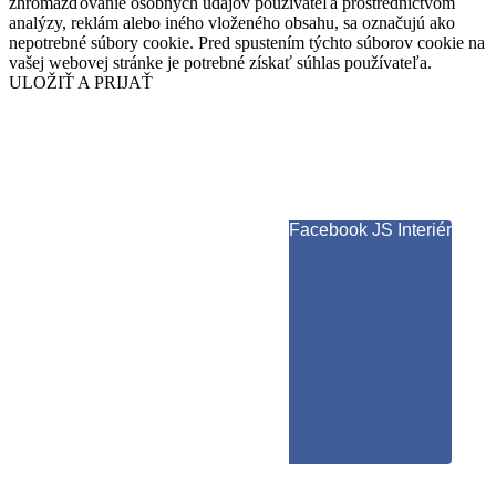
zhromažďovanie osobných údajov používateľa prostredníctvom
analýzy, reklám alebo iného vloženého obsahu, sa označujú ako
nepotrebné súbory cookie. Pred spustením týchto súborov cookie na
vašej webovej stránke je potrebné získať súhlas používateľa.
ULOŽIŤ A PRIJAŤ
Facebook JS Interiér