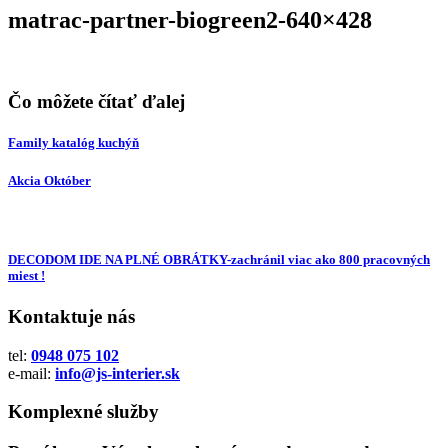
matrac-partner-biogreen2-640×428
Čo môžete čítať ďalej
Family katalóg kuchýň
Akcia Október
DECODOM IDE NA PLNÉ OBRÁTKY-zachránil viac ako 800 pracovných
miest !
Kontaktuje nás
tel:
0948 075 102
e-mail:
info@js-interier.sk
Komplexné služby