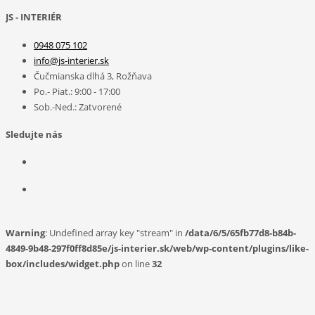
JS - INTERIÉR
0948 075 102
info@js-interier.sk
Čučmianska dlhá 3, Rožňava
Po.- Piat.: 9:00 - 17:00
Sob.-Ned.: Zatvorené
Sledujte nás
Warning
: Undefined array key "stream" in
/data/6/5/65fb77d8-b84b-
4849-9b48-297f0ff8d85e/js-interier.sk/web/wp-content/plugins/like-
box/includes/widget.php
on line
32