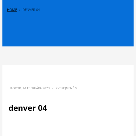
HOME
DENVER 04
UTOROK, 14 FEBRUÁRA 2023
/
ZVEREJNENÉ V
denver 04