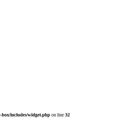
e-box/includes/widget.php
on line
32