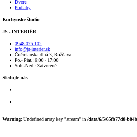
Dvere
Podlahy
Kuchynské štúdio
JS - INTERIÉR
0948 075 102
info@js-interier.sk
Čučmianska dlhá 3, Rožňava
Po.- Piat.: 9:00 - 17:00
Sob.-Ned.: Zatvorené
Sledujte nás
Warning
: Undefined array key "stream" in
/data/6/5/65fb77d8-b84b