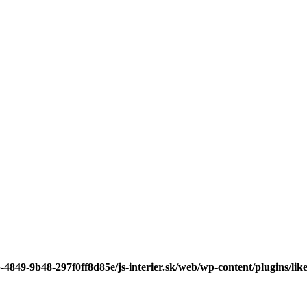
-4849-9b48-297f0ff8d85e/js-interier.sk/web/wp-content/plugins/lik