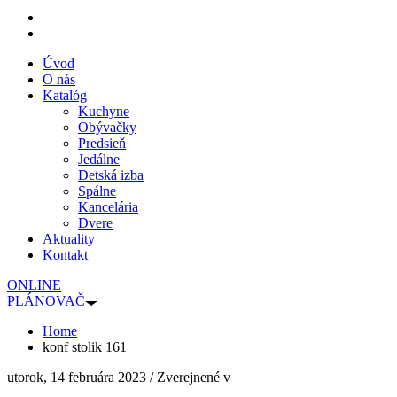
Úvod
O nás
Katalóg
Kuchyne
Obývačky
Predsieň
Jedálne
Detská izba
Spálne
Kancelária
Dvere
Aktuality
Kontakt
ONLINE
PLÁNOVAČ
Home
konf stolik 161
utorok, 14 februára 2023
/
Zverejnené v