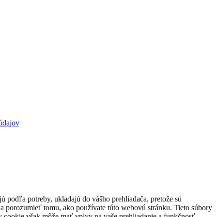
údajov
jú podľa potreby, ukladajú do vášho prehliadača, pretože sú
 a porozumieť tomu, ako používate túto webovú stránku. Tieto súbory
rov cookie však môže mať vplyv na vaše prehliadanie a funkčnosť