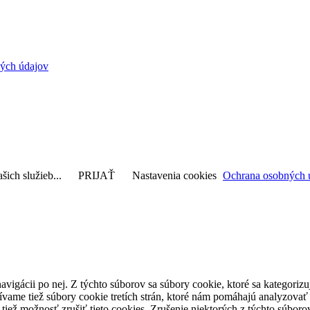
ých údajov
šich služieb...
PRIJAŤ
Nastavenia cookies
Ochrana osobných 
avigácii po nej. Z týchto súborov sa súbory cookie, ktoré sa kategorizu
vame tiež súbory cookie tretích strán, ktoré nám pomáhajú analyzovať
 tiež možnosť zrušiť tieto cookies. Zrušenie niektorých z týchto súbo