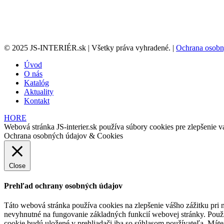
© 2025 JS-INTERIÉR.sk | Všetky práva vyhradené. |
Ochrana osobn
Úvod
O nás
Katalóg
Aktuality
Kontakt
HORE
Webová stránka JS-interier.sk používa súbory cookies pre zlepšenie va
Ochrana osobných údajov & Cookies
Close
Prehľad ochrany osobných údajov
Táto webová stránka používa cookies na zlepšenie vášho zážitku pri n
nevyhnutné na fungovanie základných funkcií webovej stránky. Použí
cookie budú uložené v prehliadači iba so súhlasom používateľa. Máte