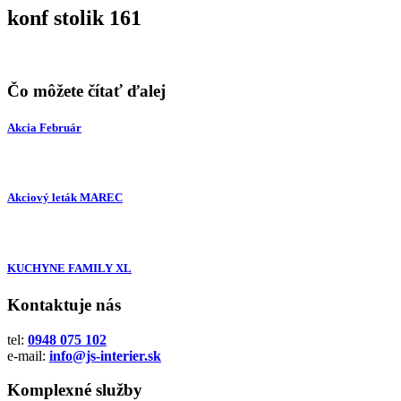
konf stolik 161
Čo môžete čítať ďalej
Akcia Február
Akciový leták MAREC
KUCHYNE FAMILY XL
Kontaktuje nás
tel:
0948 075 102
e-mail:
info@js-interier.sk
Komplexné služby