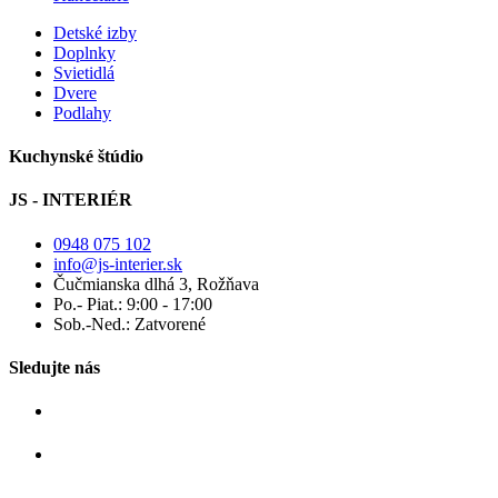
Detské izby
Doplnky
Svietidlá
Dvere
Podlahy
Kuchynské štúdio
JS - INTERIÉR
0948 075 102
info@js-interier.sk
Čučmianska dlhá 3, Rožňava
Po.- Piat.: 9:00 - 17:00
Sob.-Ned.: Zatvorené
Sledujte nás