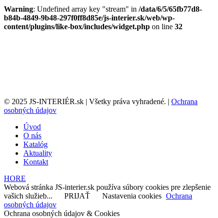
Warning
: Undefined array key "stream" in
/data/6/5/65fb77d8-
b84b-4849-9b48-297f0ff8d85e/js-interier.sk/web/wp-
content/plugins/like-box/includes/widget.php
on line
32
© 2025 JS-INTERIÉR.sk | Všetky práva vyhradené. |
Ochrana
osobných údajov
Úvod
O nás
Katalóg
Aktuality
Kontakt
HORE
Webová stránka JS-interier.sk používa súbory cookies pre zlepšenie
vašich služieb...
PRIJAŤ
Nastavenia cookies
Ochrana
osobných údajov
Ochrana osobných údajov & Cookies