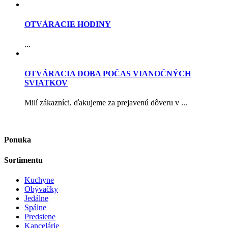
OTVÁRACIE HODINY
...
OTVÁRACIA DOBA POČAS VIANOČNÝCH
SVIATKOV
Milí zákazníci, ďakujeme za prejavenú dôveru v ...
Ponuka
Sortimentu
Kuchyne
Obývačky
Jedálne
Spálne
Predsiene
Kancelárie