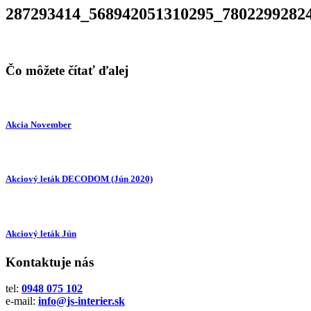
287293414_568942051310295_7802299282
Čo môžete čítať ďalej
Akcia November
Akciový leták DECODOM (Jún 2020)
Akciový leták Jún
Kontaktuje nás
tel:
0948 075 102
e-mail:
info@js-interier.sk