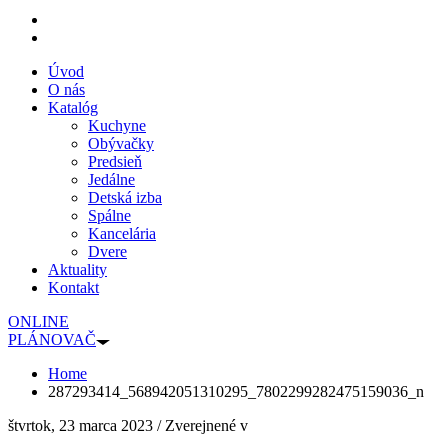
Úvod
O nás
Katalóg
Kuchyne
Obývačky
Predsieň
Jedálne
Detská izba
Spálne
Kancelária
Dvere
Aktuality
Kontakt
ONLINE
PLÁNOVAČ
Home
287293414_568942051310295_7802299282475159036_n
štvrtok, 23 marca 2023
/
Zverejnené v