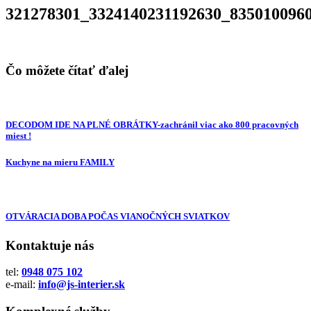
321278301_3324140231192630_835010096
Čo môžete čítať ďalej
DECODOM IDE NA PLNÉ OBRÁTKY-zachránil viac ako 800 pracovných
miest !
Kuchyne na mieru FAMILY
OTVÁRACIA DOBA POČAS VIANOČNÝCH SVIATKOV
Kontaktuje nás
tel:
0948 075 102
e-mail:
info@js-interier.sk