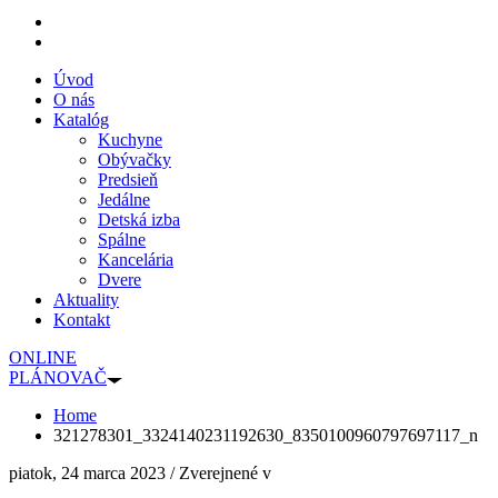
Úvod
O nás
Katalóg
Kuchyne
Obývačky
Predsieň
Jedálne
Detská izba
Spálne
Kancelária
Dvere
Aktuality
Kontakt
ONLINE
PLÁNOVAČ
Home
321278301_3324140231192630_8350100960797697117_n
piatok, 24 marca 2023
/
Zverejnené v