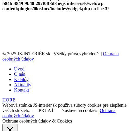
b84b-4849-9b48-297f0ff8d85e/js-interier.sk/web/wp-
content/plugins/like-box/includes/widget.php
on line
32
© 2025 JS-INTERIÉR.sk | Všetky práva vyhradené. |
Ochrana
osobných údajov
Úvod
O nás
Katalóg
Aktuality
Kontakt
HORE
Webová stránka JS-interier.sk používa súbory cookies pre zlepšenie
vašich služieb...
PRIJAŤ
Nastavenia cookies
Ochrana
osobných údajov
Ochrana osobných údajov & Cookies