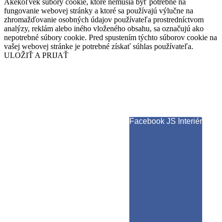
Akékoľvek súbory cookie, ktoré nemusia byť potrebné na
fungovanie webovej stránky a ktoré sa používajú výlučne na
zhromažďovanie osobných údajov používateľa prostredníctvom
analýzy, reklám alebo iného vloženého obsahu, sa označujú ako
nepotrebné súbory cookie. Pred spustením týchto súborov cookie na
vašej webovej stránke je potrebné získať súhlas používateľa.
ULOŽIŤ A PRIJAŤ
Facebook JS Interiér