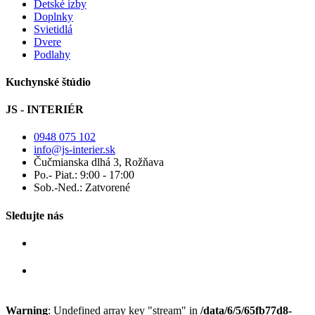
Detské izby
Doplnky
Svietidlá
Dvere
Podlahy
Kuchynské štúdio
JS - INTERIÉR
0948 075 102
info@js-interier.sk
Čučmianska dlhá 3, Rožňava
Po.- Piat.: 9:00 - 17:00
Sob.-Ned.: Zatvorené
Sledujte nás
Warning
: Undefined array key "stream" in
/data/6/5/65fb77d8-