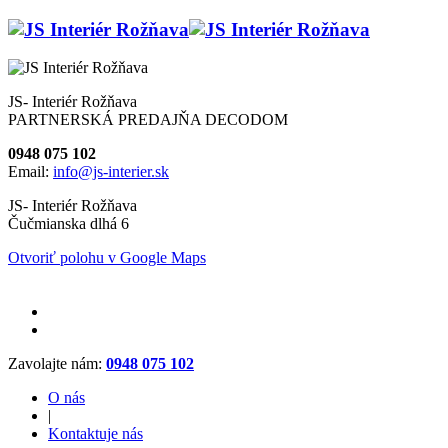
JS- Interiér Rožňava
PARTNERSKÁ PREDAJŇA DECODOM
0948 075 102
Email:
info@js-interier.sk
JS- Interiér Rožňava
Čučmianska dlhá 6
Otvoriť polohu v Google Maps
Zavolajte nám:
0948 075 102
O nás
|
Kontaktuje nás