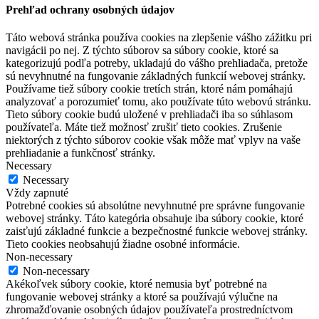
Prehľad ochrany osobných údajov
Táto webová stránka používa cookies na zlepšenie vášho zážitku pri
navigácii po nej. Z týchto súborov sa súbory cookie, ktoré sa
kategorizujú podľa potreby, ukladajú do vášho prehliadača, pretože
sú nevyhnutné na fungovanie základných funkcií webovej stránky.
Používame tiež súbory cookie tretích strán, ktoré nám pomáhajú
analyzovať a porozumieť tomu, ako používate túto webovú stránku.
Tieto súbory cookie budú uložené v prehliadači iba so súhlasom
používateľa. Máte tiež možnosť zrušiť tieto cookies. Zrušenie
niektorých z týchto súborov cookie však môže mať vplyv na vaše
prehliadanie a funkčnosť stránky.
Necessary
Necessary
Vždy zapnuté
Potrebné cookies sú absolútne nevyhnutné pre správne fungovanie
webovej stránky. Táto kategória obsahuje iba súbory cookie, ktoré
zaisťujú základné funkcie a bezpečnostné funkcie webovej stránky.
Tieto cookies neobsahujú žiadne osobné informácie.
Non-necessary
Non-necessary
Akékoľvek súbory cookie, ktoré nemusia byť potrebné na
fungovanie webovej stránky a ktoré sa používajú výlučne na
zhromažďovanie osobných údajov používateľa prostredníctvom