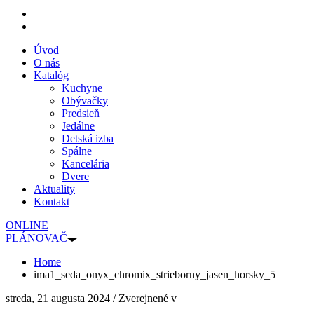
Úvod
O nás
Katalóg
Kuchyne
Obývačky
Predsieň
Jedálne
Detská izba
Spálne
Kancelária
Dvere
Aktuality
Kontakt
ONLINE
PLÁNOVAČ
Home
ima1_seda_onyx_chromix_strieborny_jasen_horsky_5
streda, 21 augusta 2024
/
Zverejnené v