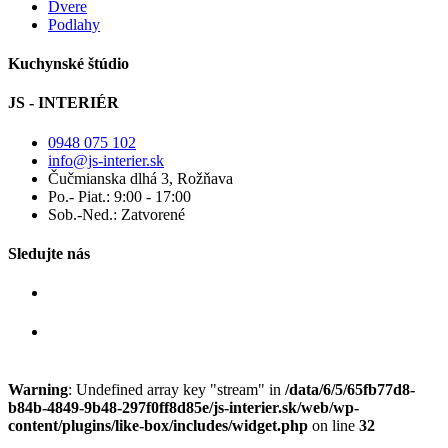
Dvere
Podlahy
Kuchynské štúdio
JS - INTERIÉR
0948 075 102
info@js-interier.sk
Čučmianska dlhá 3, Rožňava
Po.- Piat.: 9:00 - 17:00
Sob.-Ned.: Zatvorené
Sledujte nás
Warning
: Undefined array key "stream" in
/data/6/5/65fb77d8-
b84b-4849-9b48-297f0ff8d85e/js-interier.sk/web/wp-
content/plugins/like-box/includes/widget.php
on line
32