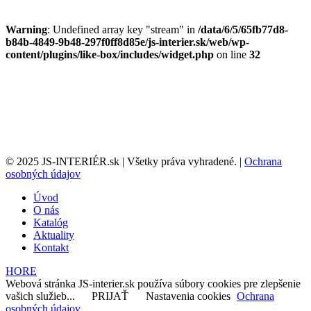
Warning
: Undefined array key "stream" in
/data/6/5/65fb77d8-
b84b-4849-9b48-297f0ff8d85e/js-interier.sk/web/wp-
content/plugins/like-box/includes/widget.php
on line
32
© 2025 JS-INTERIÉR.sk | Všetky práva vyhradené. |
Ochrana
osobných údajov
Úvod
O nás
Katalóg
Aktuality
Kontakt
HORE
Webová stránka JS-interier.sk používa súbory cookies pre zlepšenie
vašich služieb...
PRIJAŤ
Nastavenia cookies
Ochrana
osobných údajov