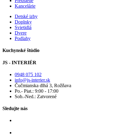
Predsiene
Kancelárie
Detské izby
Doplnky
Svietidlá
Dvere
Podlahy
Kuchynské štúdio
JS - INTERIÉR
0948 075 102
info@js-interier.sk
Čučmianska dlhá 3, Rožňava
Po.- Piat.: 9:00 - 17:00
Sob.-Ned.: Zatvorené
Sledujte nás