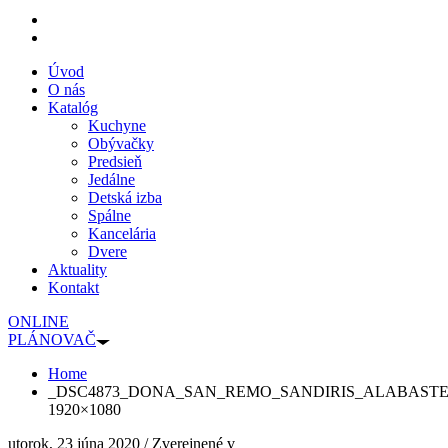
Úvod
O nás
Katalóg
Kuchyne
Obývačky
Predsieň
Jedálne
Detská izba
Spálne
Kancelária
Dvere
Aktuality
Kontakt
ONLINE
PLÁNOVAČ
Home
_DSC4873_DONA_SAN_REMO_SANDIRIS_ALABASTER_
1920×1080
utorok, 23 júna 2020
/
Zverejnené v