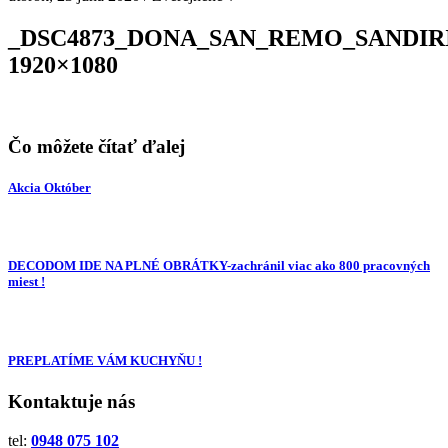
_DSC4873_DONA_SAN_REMO_SANDIRI
1920×1080
Čo môžete čítať ďalej
Akcia Október
DECODOM IDE NA PLNÉ OBRÁTKY-zachránil viac ako 800 pracovných
miest !
PREPLATÍME VÁM KUCHYŇU !
Kontaktuje nás
tel:
0948 075 102