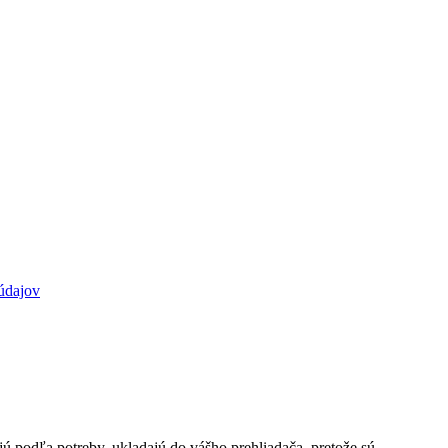
údajov
jú podľa potreby, ukladajú do vášho prehliadača, pretože sú