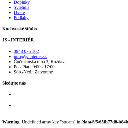
Doplnky
Svietidlá
Dvere
Podlahy
Kuchynské štúdio
JS - INTERIÉR
0948 075 102
info@js-interier.sk
Čučmianska dlhá 3, Rožňava
Po.- Piat.: 9:00 - 17:00
Sob.-Ned.: Zatvorené
Sledujte nás
Warning
: Undefined array key "stream" in
/data/6/5/65fb77d8-b84b