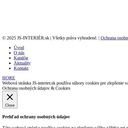
© 2025 JS-INTERIÉR.sk | Všetky práva vyhradené. |
Ochrana osobn
Úvod
O nás
Katalóg
Aktuality
Kontakt
HORE
Webová stránka JS-interier.sk používa súbory cookies pre zlepšenie va
Ochrana osobných údajov & Cookies
Close
Prehľad ochrany osobných údajov
Táto webová stránka používa cookies na zlepšenie vášho zážitku pri n