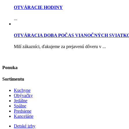
OTVÁRACIE HODINY
...
OTVÁRACIA DOBA POČAS VIANOČNÝCH SVIATK
Milí zákazníci, ďakujeme za prejavenú dôveru v ...
Ponuka
Sortimentu
Kuchyne
Obývačky
Jedálne
Spálne
Predsiene
Kancelárie
Detské izby