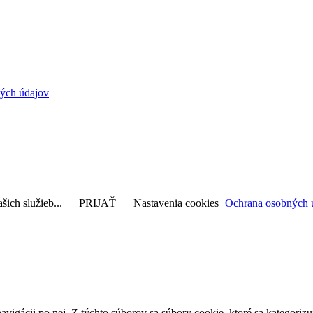
ých údajov
šich služieb...
PRIJAŤ
Nastavenia cookies
Ochrana osobných 
avigácii po nej. Z týchto súborov sa súbory cookie, ktoré sa kategorizu