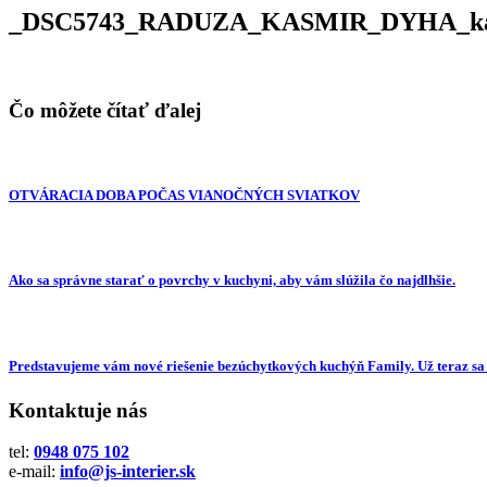
_DSC5743_RADUZA_KASMIR_DYHA_kas
Čo môžete čítať ďalej
OTVÁRACIA DOBA POČAS VIANOČNÝCH SVIATKOV
Ako sa správne starať o povrchy v kuchyni, aby vám slúžila čo najdlhšie.
Predstavujeme vám nové riešenie bezúchytkových kuchýň Family. Už teraz sa
Kontaktuje nás
tel:
0948 075 102
e-mail:
info@js-interier.sk