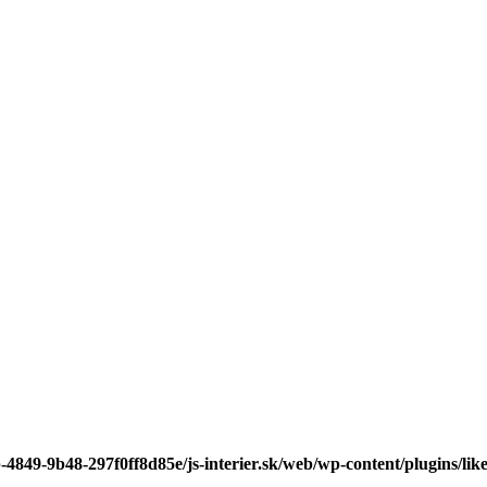
-4849-9b48-297f0ff8d85e/js-interier.sk/web/wp-content/plugins/lik