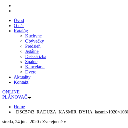
Úvod
O nás
Katalóg
Kuchyne
Obývačky
Predsieň
Jedálne
Detská izba
Spálne
Kancelária
Dvere
Aktuality
Kontakt
ONLINE
PLÁNOVAČ
Home
_DSC5743_RADUZA_KASMIR_DYHA_kasmir-1920×108
streda, 24 júna 2020
/
Zverejnené v