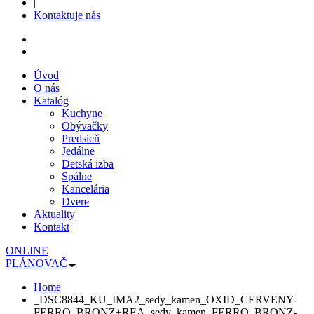
|
Kontaktuje nás
Úvod
O nás
Katalóg
Kuchyne
Obývačky
Predsieň
Jedálne
Detská izba
Spálne
Kancelária
Dvere
Aktuality
Kontakt
ONLINE
PLÁNOVAČ
Home
_DSC8844_KU_IMA2_sedy_kamen_OXID_CERVENY-
FERRO_BRONZ+REA_sedy_kamen_FERRO_BRONZ-