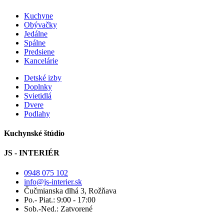
Kuchyne
Obývačky
Jedálne
Spálne
Predsiene
Kancelárie
Detské izby
Doplnky
Svietidlá
Dvere
Podlahy
Kuchynské štúdio
JS - INTERIÉR
0948 075 102
info@js-interier.sk
Čučmianska dlhá 3, Rožňava
Po.- Piat.: 9:00 - 17:00
Sob.-Ned.: Zatvorené