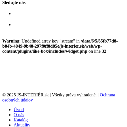
Sledujte nás
Warning
: Undefined array key "stream" in
/data/6/5/65fb77d8-
b84b-4849-9b48-297f0ff8d85e/js-interier.sk/web/wp-
content/plugins/like-box/includes/widget.php
on line
32
© 2025 JS-INTERIÉR.sk | Všetky práva vyhradené. |
Ochrana
osobných údajov
Úvod
O nás
Katalóg
Aktuality