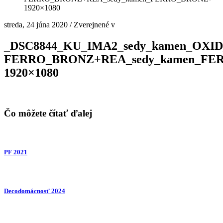
1920×1080
streda, 24 júna 2020
/
Zverejnené v
_DSC8844_KU_IMA2_sedy_kamen_OXI
FERRO_BRONZ+REA_sedy_kamen_FE
1920×1080
Čo môžete čítať ďalej
PF 2021
Decodomácnosť 2024