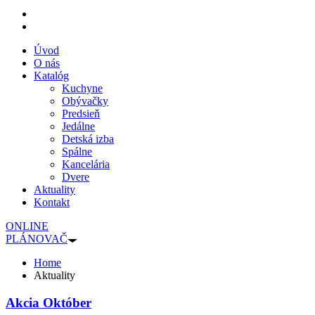
Úvod
O nás
Katalóg
Kuchyne
Obývačky
Predsieň
Jedálne
Detská izba
Spálne
Kancelária
Dvere
Aktuality
Kontakt
ONLINE
PLÁNOVAČ
Home
Aktuality
Akcia Október