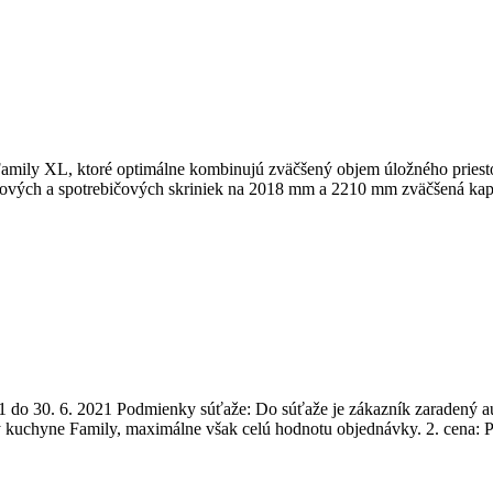
XL, ktoré optimálne kombinujú zväčšený objem úložného priestoru
ých a spotrebičových skriniek na 2018 mm a 2210 mm zväčšená kapaci
0. 6. 2021 Podmienky súťaže: Do súťaže je zákazník zaradený aut
ky kuchyne Family, maximálne však celú hodnotu objednávky. 2. cena: 