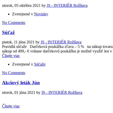
utorok, 05 októbra 2021
by
JS - INTERIÉR Rožňava
Zverejnené v
Novinky
No Comments
Súťaž
piatok, 11 júna 2021
by
JS - INTERIÉR Rožňava
Pravidlá súťaže Darčeková poukážka zľava – 5 % na nákup tovaru 
nákup od 499,- € vrátane darčekovú poukážku je možné využiť len v 
Čítajte viac
Zverejnené v
Súťaže
No Comments
Akciový leták Jún
utorok, 01 júna 2021
by
JS - INTERIÉR Rožňava
Čítajte viac