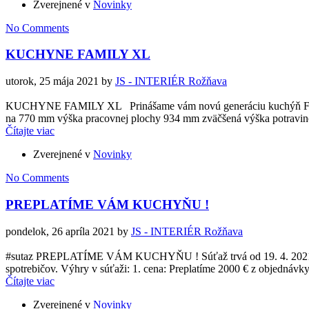
Zverejnené v
Novinky
No Comments
KUCHYNE FAMILY XL
utorok, 25 mája 2021
by
JS - INTERIÉR Rožňava
KUCHYNE FAMILY XL Prinášame vám novú generáciu kuchýň Family 
na 770 mm výška pracovnej plochy 934 mm zväčšená výška potravinov
Čítajte viac
Zverejnené v
Novinky
No Comments
PREPLATÍME VÁM KUCHYŇU !
pondelok, 26 apríla 2021
by
JS - INTERIÉR Rožňava
#sutaz PREPLATÍME VÁM KUCHYŇU ! Súťaž trvá od 19. 4. 2021 do 3
spotrebičov. Výhry v súťaži: 1. cena: Preplatíme 2000 € z objednáv
Čítajte viac
Zverejnené v
Novinky