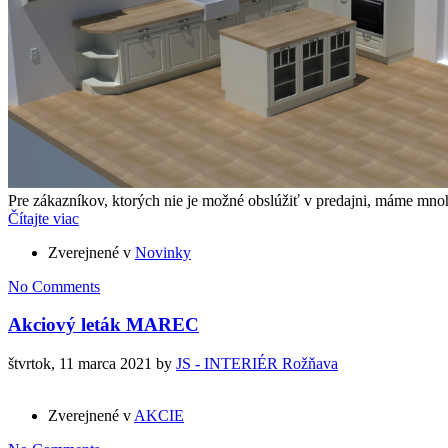
Pre zákazníkov, ktorých nie je možné obslúžiť v predajni, máme m
Čítajte viac
Zverejnené v
Novinky
No Comments
Akciový leták MAREC
štvrtok, 11 marca 2021
by
JS - INTERIÉR Rožňava
Zverejnené v
AKCIE