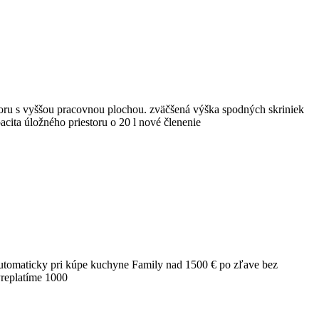
 s vyššou pracovnou plochou. zväčšená výška spodných skriniek
ta úložného priestoru o 20 l nové členenie
omaticky pri kúpe kuchyne Family nad 1500 € po zľave bez
Preplatíme 1000