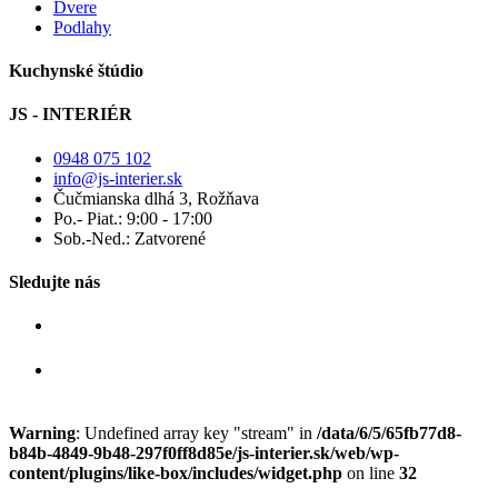
Dvere
Podlahy
Kuchynské štúdio
JS - INTERIÉR
0948 075 102
info@js-interier.sk
Čučmianska dlhá 3, Rožňava
Po.- Piat.: 9:00 - 17:00
Sob.-Ned.: Zatvorené
Sledujte nás
Warning
: Undefined array key "stream" in
/data/6/5/65fb77d8-
b84b-4849-9b48-297f0ff8d85e/js-interier.sk/web/wp-
content/plugins/like-box/includes/widget.php
on line
32