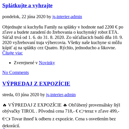
Splátkujte a vyhrajte
pondelok, 22 júna 2020
by
js-interier-admin
Objednajte si kuchyňu Family na splátky v hodnote nad 2200 € po
zľave a budete zaradení do žrebovania o kuchynský robot ETA.
Súťaž trvá od 1. 6. do 31. 8. 2020. Zo súťažiacich budú dňa 10. 9.
2020 vyžrebovaní traja výhercovia. Všetky naše kuchyne si môžu
kúpiť aj na splátky cez Quatro. Rýchlo, jednoducho a šikovne.
Čítajte viac
Zverejnené v
Novinky
No Comments
VÝPREDAJ Z EXPOZÍCIE
streda, 03 júna 2020
by
js-interier-admin
🔥 VÝPREDAJ Z EXPOZÍCIE 🔥 Obľúbený provensálsky štýl
obývačky TIROL . Pôvodná cena 718,- € 👉teraz v zľave 499,-
€👈 Tovar ihneď k odberu z expozície. Cena s osvetlením bez
dekorácií.