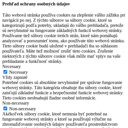
Prehľad ochrany osobných údajov
Táto webová stránka používa cookies na zlepšenie vášho zážitku pri
navigácii po nej. Z týchto súborov sa súbory cookie, ktoré sa
kategorizujú podľa potreby, ukladajú do vášho prehliadača, pretože
sú nevyhnutné na fungovanie základných funkcií webovej stránky.
Používame tiež súbory cookie tretích strán, ktoré nám pomáhajú
analyzovať a porozumieť tomu, ako používate túto webovú stránku.
Tieto súbory cookie budú uložené v prehliadači iba so súhlasom
používateľa. Máte tiež možnosť zrušiť tieto cookies. Zrušenie
niektorých z týchto súborov cookie však môže mať vplyv na vaše
prehliadanie a funkčnosť stránky.
Necessary
Necessary
Vždy zapnuté
Potrebné cookies sú absolútne nevyhnutné pre správne fungovanie
webovej stránky. Táto kategória obsahuje iba súbory cookie, ktoré
zaisťujú základné funkcie a bezpečnostné funkcie webovej stránky.
Tieto cookies neobsahujú žiadne osobné informácie.
Non-necessary
Non-necessary
Akékoľvek súbory cookie, ktoré nemusia byť potrebné na
fungovanie webovej stránky a ktoré sa používajú výlučne na
zhromažďovanie osobných údajov používateľa prostredníctvom