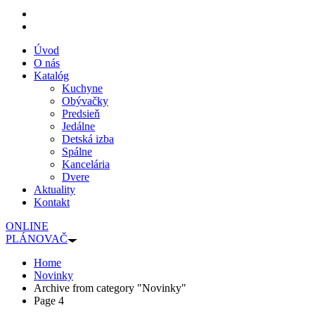
Úvod
O nás
Katalóg
Kuchyne
Obývačky
Predsieň
Jedálne
Detská izba
Spálne
Kancelária
Dvere
Aktuality
Kontakt
ONLINE
PLÁNOVAČ
Home
Novinky
Archive from category "Novinky"
Page 4