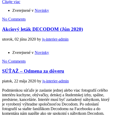
Čítajte viac
Zverejnené v
Novinky
No Comments
Akciový leták DECODOM (Jún 2020)
utorok, 02 júna 2020
by
js-interier-admin
Zverejnené v
Novinky
No Comments
SÚŤAŽ – Odmena za dôveru
piatok, 22 mája 2020
by
js-interier-admin
Podmienkou súťaže je zaslanie jednej alebo viac fotografií celého
interiéru kuchyne, obývačky, detskej a študentskej izby, spálne,
predsiene, kancelárie. Interiér musí byť zariadený nábytkom, ktorý
je vyrobený výhradne spoločnosťou Decodom. Po odoslaní
fotografií sa staňte fanúšikom Decodomu na Facebooku a do
komentára nám napíšte ako ste spokojní s nábytkom Decodom.