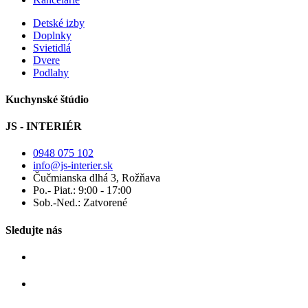
Detské izby
Doplnky
Svietidlá
Dvere
Podlahy
Kuchynské štúdio
JS - INTERIÉR
0948 075 102
info@js-interier.sk
Čučmianska dlhá 3, Rožňava
Po.- Piat.: 9:00 - 17:00
Sob.-Ned.: Zatvorené
Sledujte nás