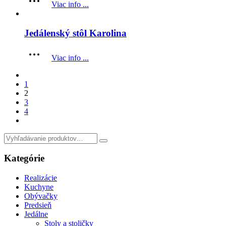
Viac info ...
Jedálenský stôl Karolina
Viac info ...
1
2
3
4
Search
for:
Kategórie
Realizácie
Kuchyne
Obývačky
Predsieň
Jedálne
Stoly a stoličky