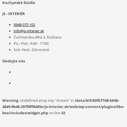
Kuchynské štúdio
JS - INTERIÉR
0948 075 102
info@js-interier.sk
Čučmianska dlhá 3, Rožňava
Po.- Piat.: 9:00 - 17:00
Sob.-Ned.: Zatvorené
Sledujte nás
Warning
: Undefined array key "stream" in
/data/6/5/65fb77d8-b84b-
4849-9b48-297f0ff8d85e/js-interier.sk/web/wp-content/plugins/like-
box/includes/widget.php
on line
32