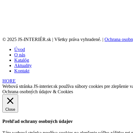
© 2025 JS-INTERIÉR.sk | Všetky práva vyhradené. |
Ochrana osobn
Úvod
O nás
Katalóg
Aktuality
Kontakt
HORE
Webová stránka JS-interier.sk používa súbory cookies pre zlepšenie va
Ochrana osobných údajov & Cookies
Close
Prehľad ochrany osobných údajov
Táto webová stránka používa cookies na zlepšenie vášho zážitku pri n