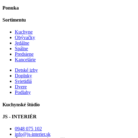
Ponuka
Sortimentu
Kuchyne
Obývačky
Jedálne
Spálne
Predsiene
Kancelárie
Detské izby
Doplnky
Svietidlá
Dvere
Podlahy
Kuchynské štúdio
JS - INTERIÉR
0948 075 102
info@js-interier.sk