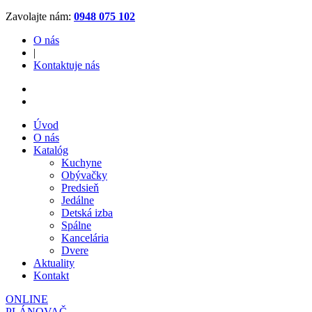
Zavolajte nám:
0948 075 102
O nás
|
Kontaktuje nás
Úvod
O nás
Katalóg
Kuchyne
Obývačky
Predsieň
Jedálne
Detská izba
Spálne
Kancelária
Dvere
Aktuality
Kontakt
ONLINE
PLÁNOVAČ