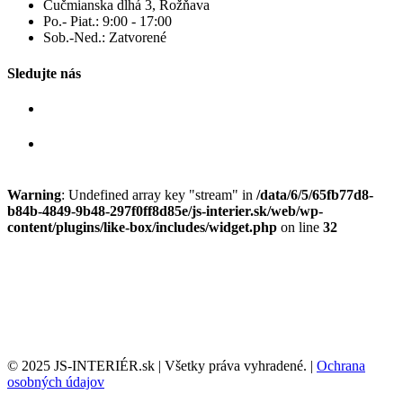
Čučmianska dlhá 3, Rožňava
Po.- Piat.: 9:00 - 17:00
Sob.-Ned.: Zatvorené
Sledujte nás
Warning
: Undefined array key "stream" in
/data/6/5/65fb77d8-
b84b-4849-9b48-297f0ff8d85e/js-interier.sk/web/wp-
content/plugins/like-box/includes/widget.php
on line
32
© 2025 JS-INTERIÉR.sk | Všetky práva vyhradené. |
Ochrana
osobných údajov