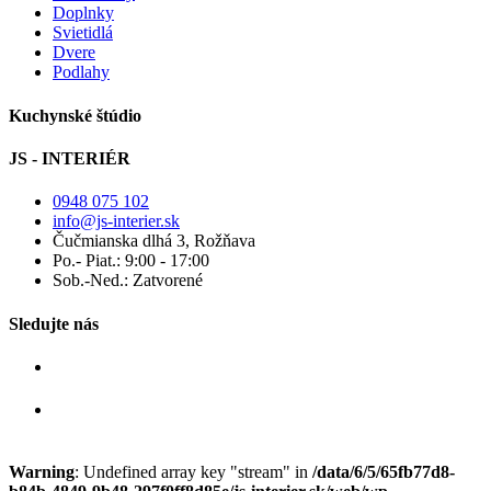
Doplnky
Svietidlá
Dvere
Podlahy
Kuchynské štúdio
JS - INTERIÉR
0948 075 102
info@js-interier.sk
Čučmianska dlhá 3, Rožňava
Po.- Piat.: 9:00 - 17:00
Sob.-Ned.: Zatvorené
Sledujte nás
Warning
: Undefined array key "stream" in
/data/6/5/65fb77d8-