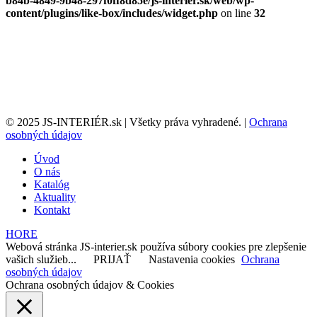
b84b-4849-9b48-297f0ff8d85e/js-interier.sk/web/wp-
content/plugins/like-box/includes/widget.php
on line
32
© 2025 JS-INTERIÉR.sk | Všetky práva vyhradené. |
Ochrana
osobných údajov
Úvod
O nás
Katalóg
Aktuality
Kontakt
HORE
Webová stránka JS-interier.sk používa súbory cookies pre zlepšenie
vašich služieb...
PRIJAŤ
Nastavenia cookies
Ochrana
osobných údajov
Ochrana osobných údajov & Cookies