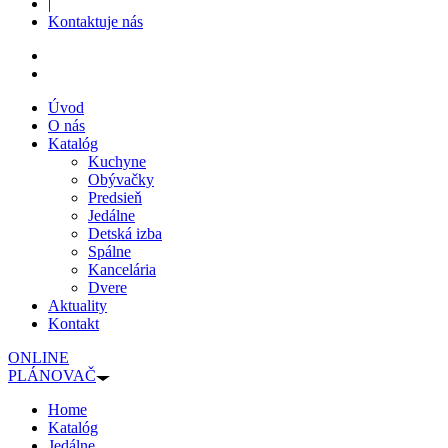
|
Kontaktuje nás
Úvod
O nás
Katalóg
Kuchyne
Obývačky
Predsieň
Jedálne
Detská izba
Spálne
Kancelária
Dvere
Aktuality
Kontakt
ONLINE
PLÁNOVAČ
Home
Katalóg
Jedálne