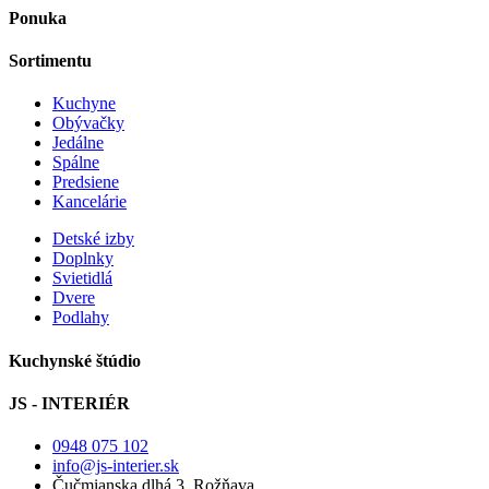
Ponuka
Sortimentu
Kuchyne
Obývačky
Jedálne
Spálne
Predsiene
Kancelárie
Detské izby
Doplnky
Svietidlá
Dvere
Podlahy
Kuchynské štúdio
JS - INTERIÉR
0948 075 102
info@js-interier.sk
Čučmianska dlhá 3, Rožňava