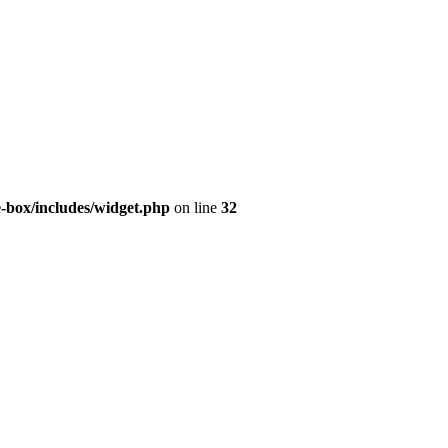
e-box/includes/widget.php
on line
32