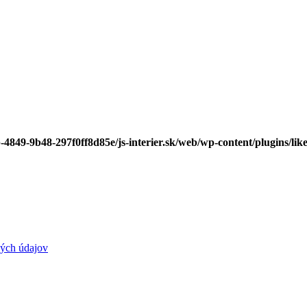
-4849-9b48-297f0ff8d85e/js-interier.sk/web/wp-content/plugins/lik
ých údajov