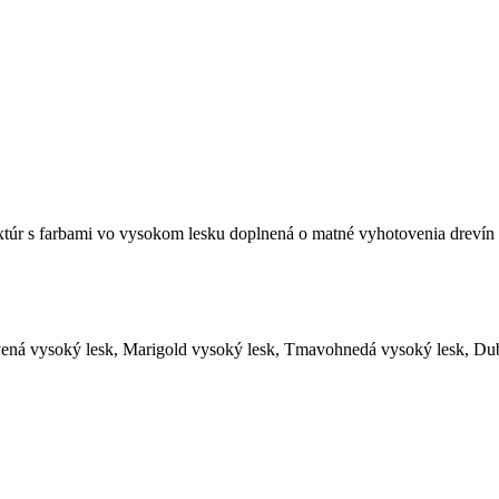
túr s farbami vo vysokom lesku doplnená o matné vyhotovenia drevín v
ervená vysoký lesk, Marigold vysoký lesk, Tmavohnedá vysoký lesk, Dub