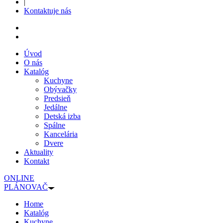
|
Kontaktuje nás
Úvod
O nás
Katalóg
Kuchyne
Obývačky
Predsieň
Jedálne
Detská izba
Spálne
Kancelária
Dvere
Aktuality
Kontakt
ONLINE
PLÁNOVAČ
Home
Katalóg
Kuchyne