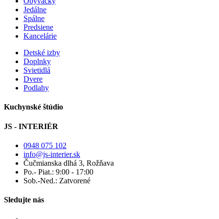
Obývačky
Jedálne
Spálne
Predsiene
Kancelárie
Detské izby
Doplnky
Svietidlá
Dvere
Podlahy
Kuchynské štúdio
JS - INTERIÉR
0948 075 102
info@js-interier.sk
Čučmianska dlhá 3, Rožňava
Po.- Piat.: 9:00 - 17:00
Sob.-Ned.: Zatvorené
Sledujte nás