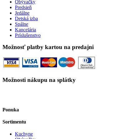
Obývačky
Predsieň
Jedálne
Detská izba
Spálne
Kancelária
Príslušenstvo
Možnosť platby kartou na predajni
Možnosti nákupu na splátky
Ponuka
Sortimentu
Kuchyne