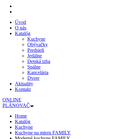
Úvod
O nás
Katalóg
Kuchyne
Obývačky
Predsieň
Jedálne
Detská izba
Spálne
Kancelária
Dvere
Aktuality
Kontakt
ONLINE
PLÁNOVAČ
Home
Katalóg
Kuchyne
Kuchyne na mieru FAMILY
Moderné kuchyne FAMILY