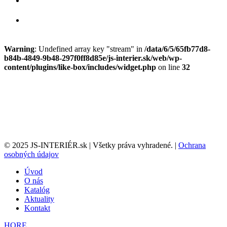
Warning
: Undefined array key "stream" in
/data/6/5/65fb77d8-
b84b-4849-9b48-297f0ff8d85e/js-interier.sk/web/wp-
content/plugins/like-box/includes/widget.php
on line
32
© 2025 JS-INTERIÉR.sk | Všetky práva vyhradené. |
Ochrana
osobných údajov
Úvod
O nás
Katalóg
Aktuality
Kontakt
HORE