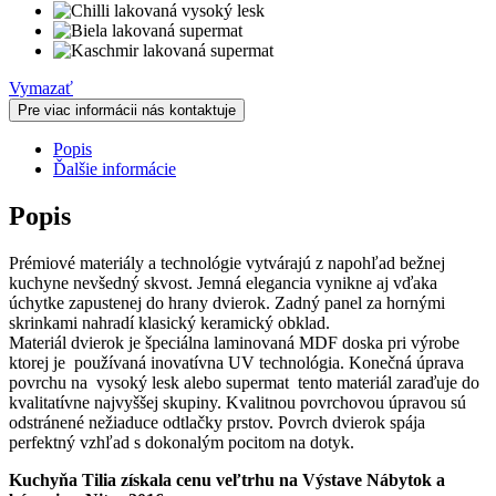
Vymazať
Pre viac informácii nás kontaktuje
Popis
Ďalšie informácie
Popis
Prémiové materiály a technológie vytvárajú z napohľad bežnej
kuchyne nevšedný skvost. Jemná elegancia vynikne aj vďaka
úchytke zapustenej do hrany dvierok. Zadný panel za hornými
skrinkami nahradí klasický keramický obklad.
Materiál dvierok je špeciálna laminovaná MDF doska pri výrobe
ktorej je používaná inovatívna UV technológia. Konečná úprava
povrchu na vysoký lesk alebo supermat tento materiál zaraďuje do
kvalitatívne najvyššej skupiny. Kvalitnou povrchovou úpravou sú
odstránené nežiaduce odtlačky prstov. Povrch dvierok spája
perfektný vzhľad s dokonalým pocitom na dotyk.
Kuchyňa Tilia získala cenu veľtrhu na Výstave Nábytok a