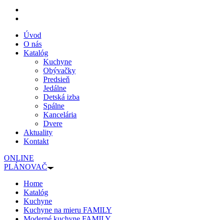
Úvod
O nás
Katalóg
Kuchyne
Obývačky
Predsieň
Jedálne
Detská izba
Spálne
Kancelária
Dvere
Aktuality
Kontakt
ONLINE
PLÁNOVAČ
Home
Katalóg
Kuchyne
Kuchyne na mieru FAMILY
Moderné kuchyne FAMILY