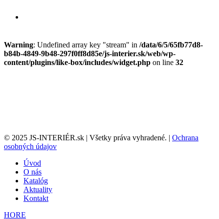
Warning
: Undefined array key "stream" in
/data/6/5/65fb77d8-
b84b-4849-9b48-297f0ff8d85e/js-interier.sk/web/wp-
content/plugins/like-box/includes/widget.php
on line
32
© 2025 JS-INTERIÉR.sk | Všetky práva vyhradené. |
Ochrana
osobných údajov
Úvod
O nás
Katalóg
Aktuality
Kontakt
HORE