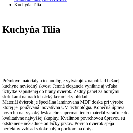
Kuchyňa Tilia
Kuchyňa Tilia
Prémiové materiály a technológie vytvárajú z napohľad bežnej
kuchyne nevšedný skvost. Jemná elegancia vynikne aj vďaka
úchytke zapustenej do hrany dvierok. Zadný panel za hornými
skrinkami nahradí klasický keramický obklad.
Materiál dvierok je špeciálna laminovaná MDF doska pri výrobe
ktorej je používaná inovatívna UV technológia. Konečná úprava
povrchu na vysoký lesk alebo supermat tento materiál zaraďuje do
kvalitatívne najvyššej skupiny. Kvalitnou povrchovou úpravou sú
odstránené nežiaduce odtlačky prstov. Povrch dvierok spája
perfektný vzhľad s dokonalým pocitom na dotyk.