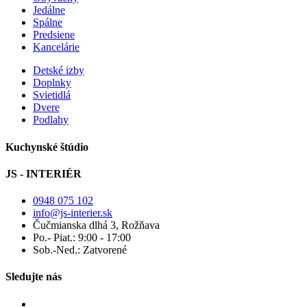
Jedálne
Spálne
Predsiene
Kancelárie
Detské izby
Doplnky
Svietidlá
Dvere
Podlahy
Kuchynské štúdio
JS - INTERIÉR
0948 075 102
info@js-interier.sk
Čučmianska dlhá 3, Rožňava
Po.- Piat.: 9:00 - 17:00
Sob.-Ned.: Zatvorené
Sledujte nás