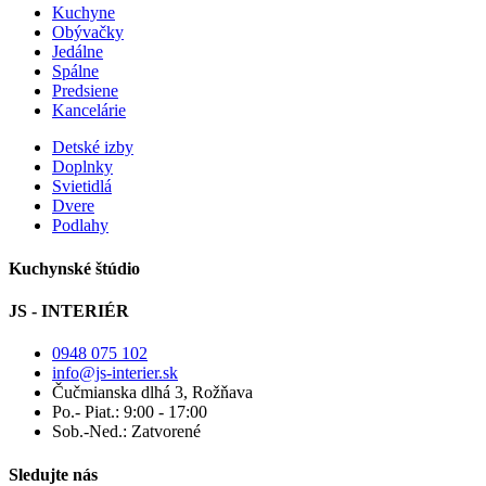
Kuchyne
Obývačky
Jedálne
Spálne
Predsiene
Kancelárie
Detské izby
Doplnky
Svietidlá
Dvere
Podlahy
Kuchynské štúdio
JS - INTERIÉR
0948 075 102
info@js-interier.sk
Čučmianska dlhá 3, Rožňava
Po.- Piat.: 9:00 - 17:00
Sob.-Ned.: Zatvorené
Sledujte nás