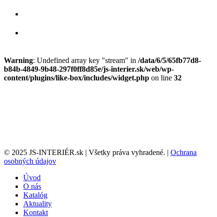
Warning
: Undefined array key "stream" in
/data/6/5/65fb77d8-
b84b-4849-9b48-297f0ff8d85e/js-interier.sk/web/wp-
content/plugins/like-box/includes/widget.php
on line
32
© 2025 JS-INTERIÉR.sk | Všetky práva vyhradené. |
Ochrana
osobných údajov
Úvod
O nás
Katalóg
Aktuality
Kontakt