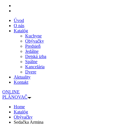
Úvod
O nás
Katalóg
Kuchyne
Obývačky
Predsieň
Jedálne
Detská izba
Spálne
Kancelária
Dvere
Aktuality
Kontakt
ONLINE
PLÁNOVAČ
Home
Katalóg
Obývačky
Sedačka Armina