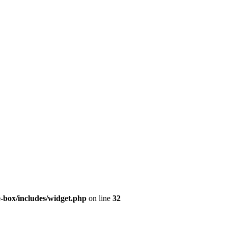
e-box/includes/widget.php
on line
32