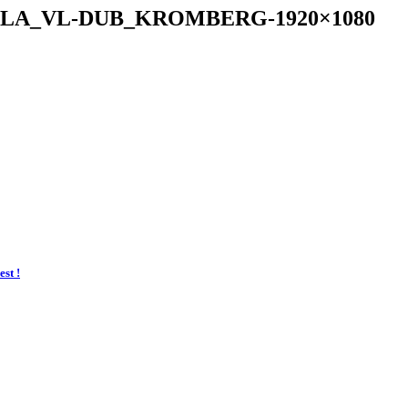
USLA_VL-DUB_KROMBERG-1920×1080
st !