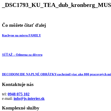
_DSC1793_KU_TEA_dub_kronberg_M
Čo môžete čítať ďalej
Kuchyne na mieru FAMILY
SÚŤAŽ – Odmena za dôveru
DECODOM IDE NA PLNÉ OBRÁTKY-zachránil viac ako 800 pracovných mie
Kontaktuje nás
tel:
0948 075 102
e-mail:
info@js-interier.sk
Komplexné služby