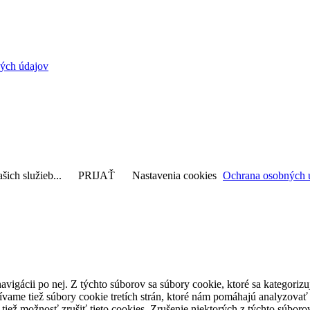
ých údajov
šich služieb...
PRIJAŤ
Nastavenia cookies
Ochrana osobných 
avigácii po nej. Z týchto súborov sa súbory cookie, ktoré sa kategorizu
vame tiež súbory cookie tretích strán, ktoré nám pomáhajú analyzovať
 tiež možnosť zrušiť tieto cookies. Zrušenie niektorých z týchto súbo