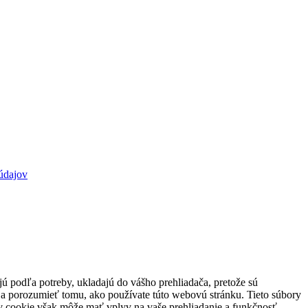
údajov
jú podľa potreby, ukladajú do vášho prehliadača, pretože sú
 a porozumieť tomu, ako používate túto webovú stránku. Tieto súbory
rov cookie však môže mať vplyv na vaše prehliadanie a funkčnosť