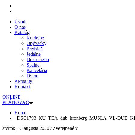
Úvod
O nás
Katalóg
Kuchyne
Obývačky
Predsieň
Jedálne
Detská izba
Spálne
Kancelária
Dvere
Aktuality
Kontakt
ONLINE
PLÁNOVAČ
Home
_DSC1793_KU_TEA_dub_kronberg_MUSLA_VL-DUB_K
štvrtok, 13 augusta 2020
/
Zverejnené v