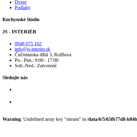
Dvere
Podlahy
Kuchynské štúdio
JS - INTERIÉR
0948 075 102
info@js-interier.sk
Čučmianska dlhá 3, Rožňava
Po.- Piat.: 9:00 - 17:00
Sob.-Ned.: Zatvorené
Sledujte nás
Warning
: Undefined array key "stream" in
/data/6/5/65fb77d8-b84b