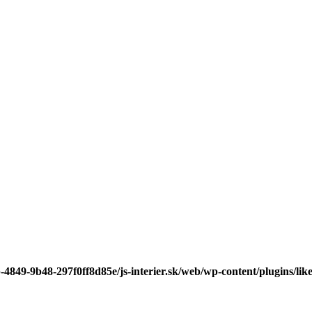
-4849-9b48-297f0ff8d85e/js-interier.sk/web/wp-content/plugins/lik