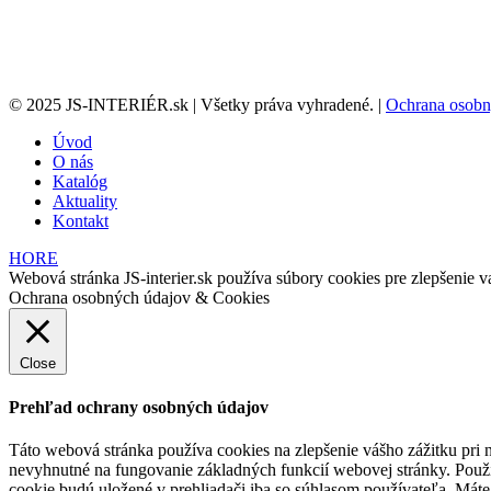
© 2025 JS-INTERIÉR.sk | Všetky práva vyhradené. |
Ochrana osobn
Úvod
O nás
Katalóg
Aktuality
Kontakt
HORE
Webová stránka JS-interier.sk používa súbory cookies pre zlepšenie va
Ochrana osobných údajov & Cookies
Close
Prehľad ochrany osobných údajov
Táto webová stránka používa cookies na zlepšenie vášho zážitku pri n
nevyhnutné na fungovanie základných funkcií webovej stránky. Použí
cookie budú uložené v prehliadači iba so súhlasom používateľa. Máte