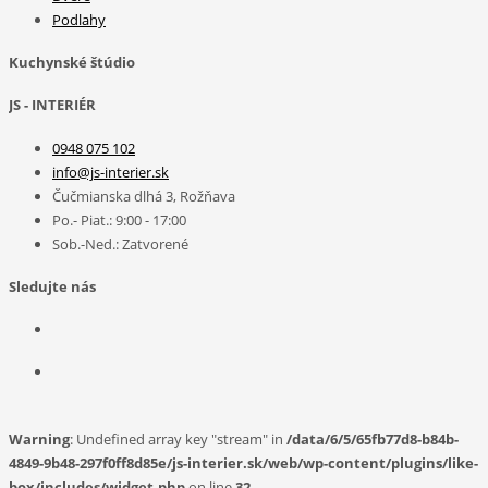
Podlahy
Kuchynské štúdio
JS - INTERIÉR
0948 075 102
info@js-interier.sk
Čučmianska dlhá 3, Rožňava
Po.- Piat.: 9:00 - 17:00
Sob.-Ned.: Zatvorené
Sledujte nás
Warning
: Undefined array key "stream" in
/data/6/5/65fb77d8-b84b-
4849-9b48-297f0ff8d85e/js-interier.sk/web/wp-content/plugins/like-
box/includes/widget.php
on line
32