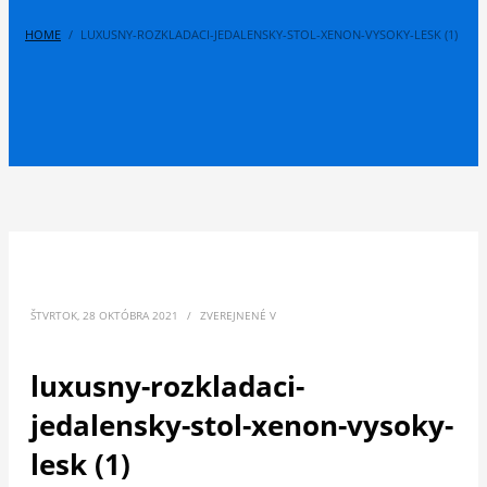
HOME
LUXUSNY-ROZKLADACI-JEDALENSKY-STOL-XENON-VYSOKY-LESK (1)
ŠTVRTOK, 28 OKTÓBRA 2021
/
ZVEREJNENÉ V
luxusny-rozkladaci-
jedalensky-stol-xenon-vysoky-
lesk (1)