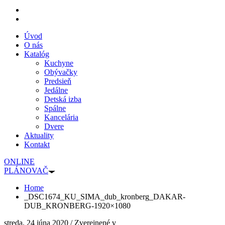
Úvod
O nás
Katalóg
Kuchyne
Obývačky
Predsieň
Jedálne
Detská izba
Spálne
Kancelária
Dvere
Aktuality
Kontakt
ONLINE
PLÁNOVAČ
Home
_DSC1674_KU_SIMA_dub_kronberg_DAKAR-
DUB_KRONBERG-1920×1080
streda, 24 júna 2020
/
Zverejnené v