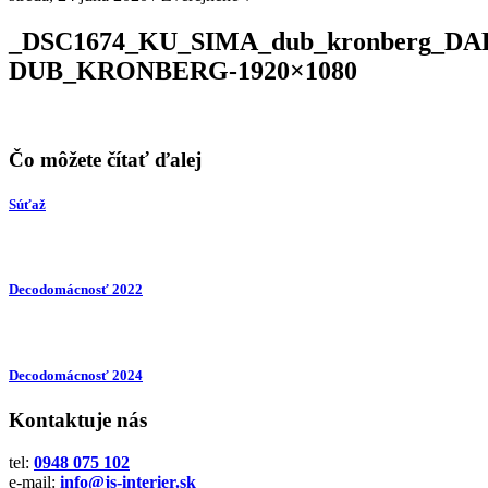
_DSC1674_KU_SIMA_dub_kronberg_DA
DUB_KRONBERG-1920×1080
Čo môžete čítať ďalej
Súťaž
Decodomácnosť 2022
Decodomácnosť 2024
Kontaktuje nás
tel:
0948 075 102
e-mail:
info@js-interier.sk