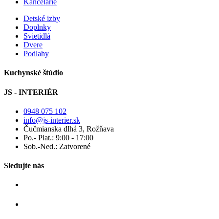
Kancelárie
Detské izby
Doplnky
Svietidlá
Dvere
Podlahy
Kuchynské štúdio
JS - INTERIÉR
0948 075 102
info@js-interier.sk
Čučmianska dlhá 3, Rožňava
Po.- Piat.: 9:00 - 17:00
Sob.-Ned.: Zatvorené
Sledujte nás